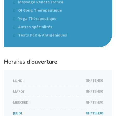
Massage Renata França
QI Gong Thérapeutique
Yoga Thérapeutique
Autres spécialités
Tests PCR & Antigéniques
Horaires
d’ouverture
LUNDI
8H/19H30
MARDI
8H/19H30
MERCREDI
8H/19H30
JEUDI
8H/19H30